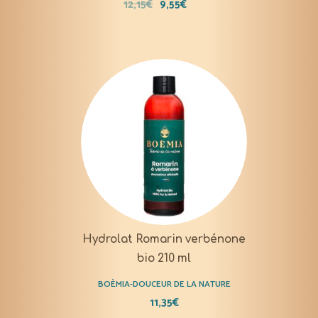
12,15
€
9,55
€
Hydrolat Romarin verbénone
bio 210 ml
BOÈMIA-DOUCEUR DE LA NATURE
11,35
€