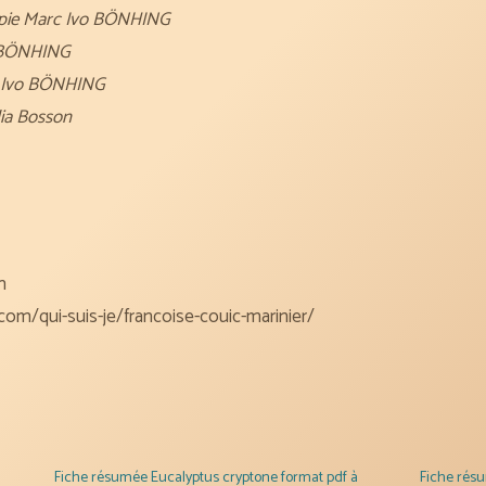
rapie Marc Ivo BÖNHING
o BÖNHING
c Ivo BÖNHING
ia Bosson
m
m/qui-suis-je/francoise-couic-marinier/
Fiche résumée Eucalyptus cryptone format pdf à
Fiche résu