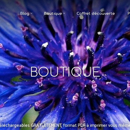
Blog
Boutique
Coffret découverte
P
BOUTIQUE
s téléchargeables GRATUITEMENT format PDF à imprimer vous mêm