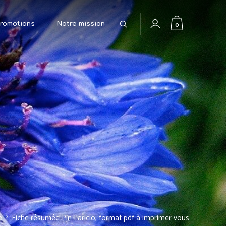
Rechercher
0
romotions
Notre mission
e
Fiche résumée Pin Laricio, format pdf à imprimer vous