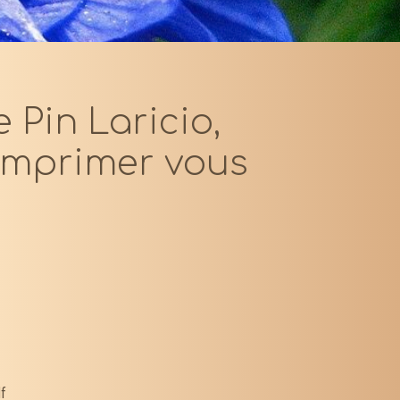
 Pin Laricio,
 imprimer vous
f