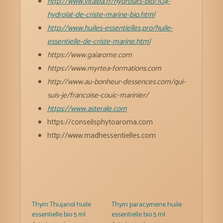
http://www.vitalba.fr/hydrolats-bio/104-
hydrolat-de-criste-marine-bio.html
http://www.huiles-essentielles.pro/huile-
essentielle-de-criste-marine.html
https://www.gaiarome.com
https://www.myrtea-formations.com
http://www.au-bonheur-dessences.com/qui-
suis-je/francoise-couic-marinier/
https://www.asterale.com
https://conseilsphytoaroma.com
http://www.madhessentielles.com
Thym Thujanol huile
Thym paracymene huile
essentielle bio 5 ml
essentielle bio 5 ml