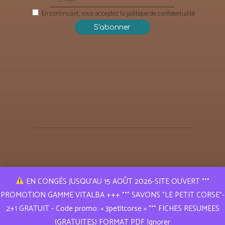
En continuant, vous acceptez la politique de confidentialité
EN CONGÉS JUSQU’AU 15 AOÛT 2026-SITE OUVERT °°°
PROMOTION GAMME VITALBA +++ °°° SAVONS "LE PETIT CORSE"-
Puressence Aroma © 2019 | Tous droits réservés
2+1 GRATUIT - Code promo: « 3petitcorse » °°° FICHES RESUMEES
Réalisation
A l e x a n d r e L E R E S T
(GRATUITES) FORMAT PDF
Ignorer