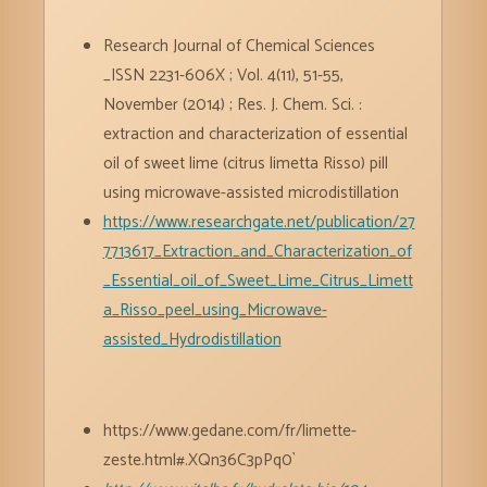
Research Journal of Chemical Sciences
_ISSN 2231-606X ; Vol. 4(11), 51-55,
November (2014) ; Res. J. Chem. Sci. :
extraction and characterization of essential
oil of sweet lime (citrus limetta Risso) pill
using microwave-assisted microdistillation
https://www.researchgate.net/publication/27
7713617_Extraction_and_Characterization_of
_Essential_oil_of_Sweet_Lime_Citrus_Limett
a_Risso_peel_using_Microwave-
assisted_Hydrodistillation
https://www.gedane.com/fr/limette-
zeste.html#.XQn36C3pPq0`