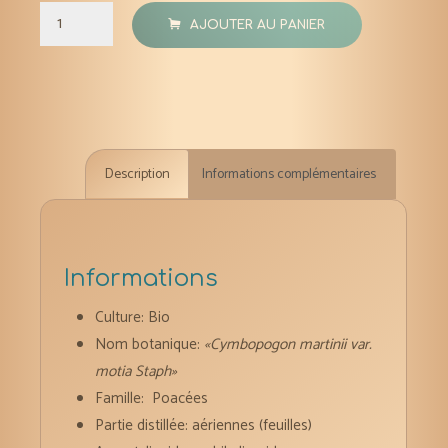
quantité
AJOUTER AU PANIER
de
Palmarosa
huile
essentielle
bio
Description
Informations complémentaires
10
ml
Informations
Culture: Bio
Nom botanique:
«Cymbopogon martinii var.
motia Staph»
Famille: Poacées
Partie distillée: aériennes (feuilles)