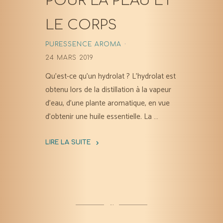
POUR LA PEAU ET
LE CORPS
PURESSENCE AROMA
24 MARS 2019
Qu’est-ce qu’un hydrolat ? L’hydrolat est
obtenu lors de la distillation à la vapeur
d’eau, d’une plante aromatique, en vue
d’obtenir une huile essentielle. La …
LIRE LA SUITE
"Les
hydrolats:
un
soin
doux
pour