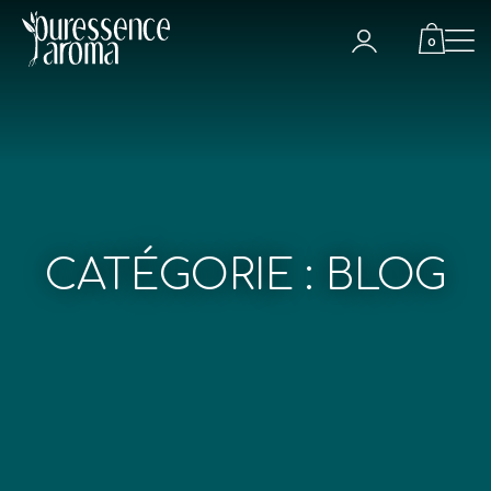
Skip
to
0
content
CATÉGORIE :
BLOG