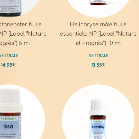
otoneaster huile
Hélichryse mâle huile
 NP (Label “Nature
essentielle NP (Label “Nature
ogrès”) 5 ml
et Progrès”) 10 ml
ASTÉRALE
ASTÉRALE
14,95
€
13,55
€