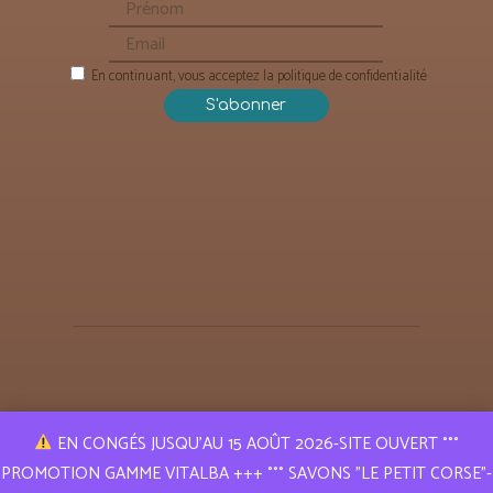
En continuant, vous acceptez la politique de confidentialité
EN CONGÉS JUSQU’AU 15 AOÛT 2026-SITE OUVERT °°°
PROMOTION GAMME VITALBA +++ °°° SAVONS "LE PETIT CORSE"-
Puressence Aroma © 2019 | Tous droits réservés