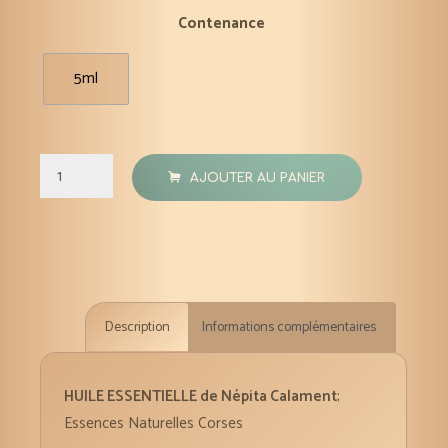
Contenance
5ml
quantité
AJOUTER AU PANIER
de
Népita
calament
huile
essentielle
Description
Informations complémentaires
bio
5
ml
HUILE ESSENTIELLE de Népita Calament
;
Essences Naturelles Corses