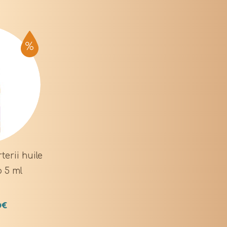
erii huile
o 5 ml
0
€