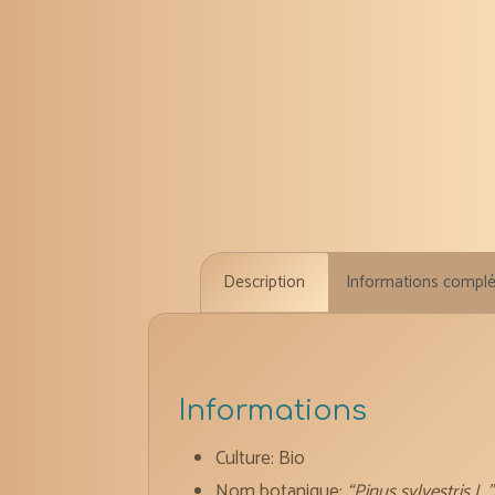
Description
Informations compl
Informations
Culture: Bio
Nom botanique:
“Pinus sylvestris L.”