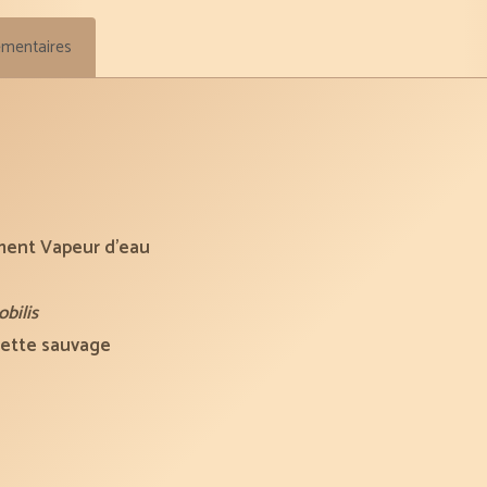
bio
émentaires
210
ml
ement Vapeur d’eau
bilis
llette sauvage