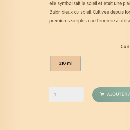
elle symbolisait le soleil et était une p
Baldr, dieux du soleil. Cultivée depuis
premières simples que l’homme à utilis
Con
210 ml
quantité
AJOUTER 
de
Hydrolat
Camomille
romaine