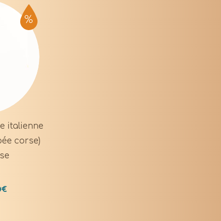
e italienne
pée corse)
rse
0
€