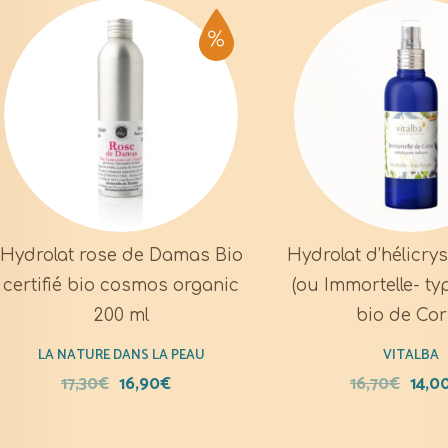
Hydrolat rose de Damas Bio
Hydrolat d’hélicrys
certifié bio cosmos organic
(ou Immortelle- ty
200 ml
bio de Co
LA NATURE DANS LA PEAU
VITALBA
17,30
€
16,90
€
16,70
€
14,0