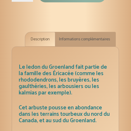
de
Infusion
de
thé
du
Description
Informations complémentaires
Labrador,
feuilles
séchées,
sachet
Le ledon du Groenland fait partie de
de
la famille des Éricacée (comme les
rhododendrons, les bruyères, les
30g
gaulthéries, les arbousiers ou les
kalmias par exemple).
Cet arbuste pousse en abondance
dans les terrains tourbeux du nord du
Canada, et au sud du Groenland.