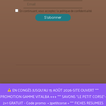
En continuant, vous acceptez la politique de confidentialité
EN CONGÉS JUSQU’AU 15 AOÛT 2026-SITE OUVERT °°°
PROMOTION GAMME VITALBA +++ °°° SAVONS "LE PETIT CORSE"-
Puressence Aroma © 2019 | Tous droits réservés
2+1 GRATUIT - Code promo: « 3petitcorse » °°° FICHES RESUMEES
Réalisation
A l e x a n d r e L E R E S T