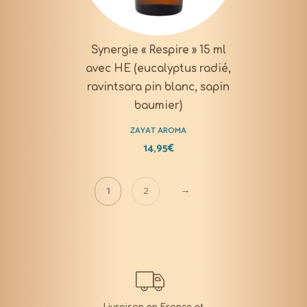
Synergie « Respire » 15 ml
avec HE (eucalyptus radié,
ravintsara pin blanc, sapin
baumier)
ZAYAT AROMA
14,95
€
→
1
2