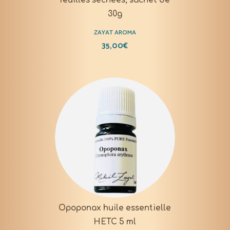
feuilles séchées, sachet de
30g
ZAYAT AROMA
35,00
€
Opoponax huile essentielle
HETC 5 ml