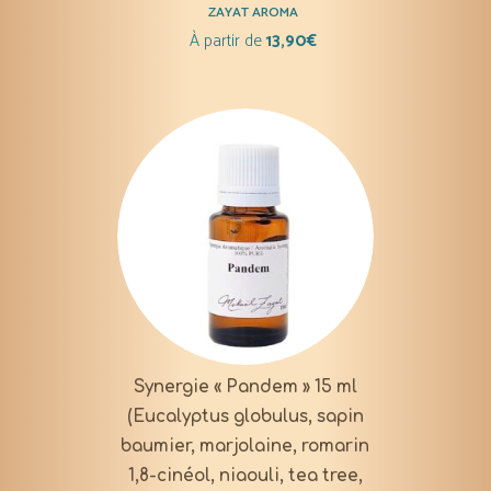
ZAYAT AROMA
À partir de
13,90
€
Synergie « Pandem » 15 ml
(Eucalyptus globulus, sapin
baumier, marjolaine, romarin
1,8-cinéol, niaouli, tea tree,