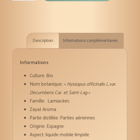
Hysope
à
cinéole
huile
Description
Informations complémentaires
essentielle
HECT
5
Informations
ml
Culture: Bio
Nom botanique:
« Hyssopus officinalis L.var.
Decumbens Car. et Saint-Lag.»
Famille: Lamiacées
Zayat Aroma
Partie distillée: Parties aériennes
Origine: Espagne
Aspect: liquide mobile limpide