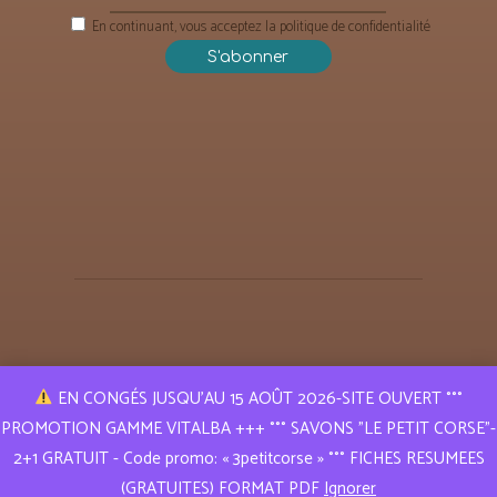
En continuant, vous acceptez la politique de confidentialité
EN CONGÉS JUSQU’AU 15 AOÛT 2026-SITE OUVERT °°°
PROMOTION GAMME VITALBA +++ °°° SAVONS "LE PETIT CORSE"-
Puressence Aroma © 2019 | Tous droits réservés
2+1 GRATUIT - Code promo: « 3petitcorse » °°° FICHES RESUMEES
Réalisation
A l e x a n d r e L E R E S T
(GRATUITES) FORMAT PDF
Ignorer