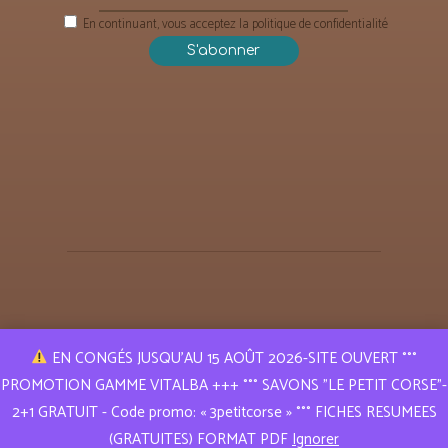
En continuant, vous acceptez la politique de confidentialité
EN CONGÉS JUSQU’AU 15 AOÛT 2026-SITE OUVERT °°°
PROMOTION GAMME VITALBA +++ °°° SAVONS "LE PETIT CORSE"-
Puressence Aroma © 2019 | Tous droits réservés
2+1 GRATUIT - Code promo: « 3petitcorse » °°° FICHES RESUMEES
Réalisation
A l e x a n d r e L E R E S T
(GRATUITES) FORMAT PDF
Ignorer