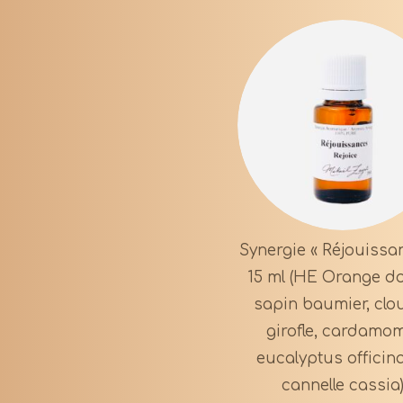
Synergie « Réjouissa
15 ml (HE Orange d
sapin baumier, clo
girofle, cardamo
eucalyptus officina
cannelle cassia