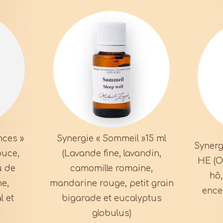
nces »
Synergie « Sommeil »15 ml
Synerg
ouce,
(Lavande fine, lavandin,
HE (O
u de
camomille romaine,
hô
me,
mandarine rouge, petit grain
ence
l et
bigarade et eucalyptus
)
globulus)