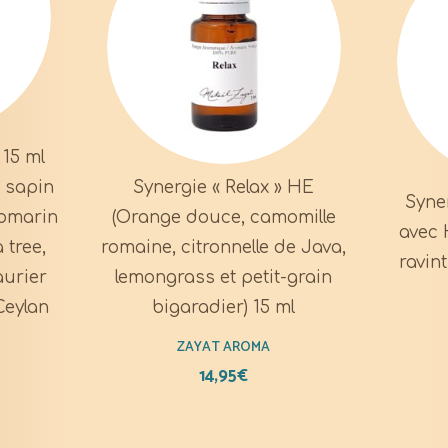
 15 ml
, sapin
Synergie « Relax » HE
Syner
romarin
(Orange douce, camomille
avec 
a tree,
romaine, citronnelle de Java,
ravin
aurier
lemongrass et petit-grain
Ceylan
bigaradier) 15 ml
ZAYAT AROMA
14,95
€