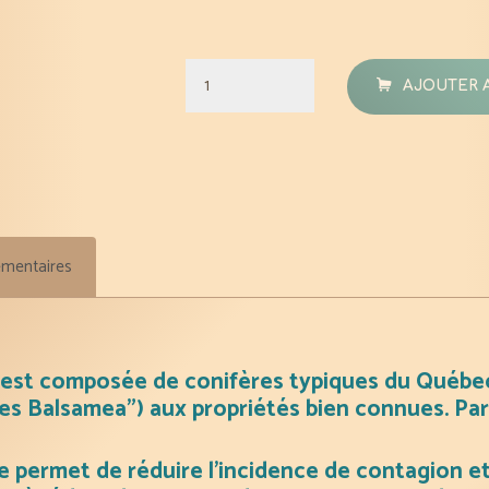
quantité
AJOUTER 
de
Synergie
« Joie
de
Noël »
émentaires
(HÉ
pin
blanc
et
est composée de conifères typiques du Québec t
le
es Balsamea”) aux propriétés bien connues. Parf
sapin
baumier)
e permet de réduire l’incidence de contagion et 