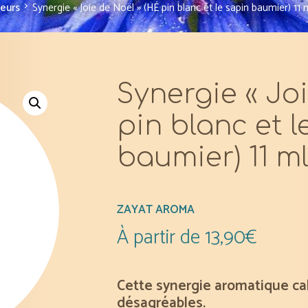
seurs
Synergie « Joie de Noël » (HÉ pin blanc et le sapin baumier) 11 
Synergie « Jo
pin blanc et l
baumier) 11 ml
ZAYAT AROMA
À partir de
13,90
€
Cette synergie aromatique cal
désagréables.