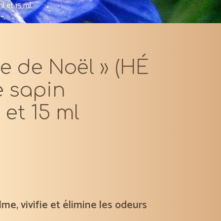
ml et 15 ml
ie de Noël » (HÉ
e sapin
 et 15 ml
me, vivifie et élimine les odeurs