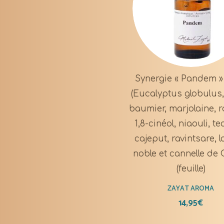
Synergie « Pandem »
(Eucalyptus globulus
baumier, marjolaine, 
1,8-cinéol, niaouli, te
cajeput, ravintsare, l
noble et cannelle de 
(feuille)
ZAYAT AROMA
14,95
€