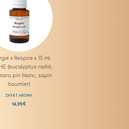
gie « Respire » 15 ml
HE (eucalyptus radié,
tsara pin blanc, sapin
baumier)
ZAYAT AROMA
14,95
€