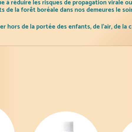
 à réduire les risques de propagation virale o
11
s de la forêt boréale dans nos demeures le soir
ml
et
er hors de la portée des enfants, de l’air, de la 
15
ml
…