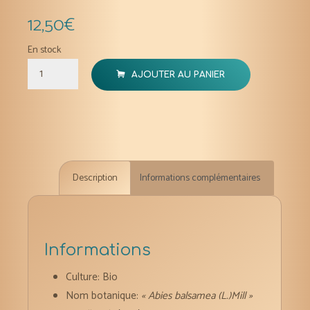
12,50
€
En stock
quantité
AJOUTER AU PANIER
de
Sapin
baumier
huile
essentielle
Description
Informations complémentaires
bio
5-
11
ml
Informations
Culture: Bio
Nom botanique:
« Abies balsamea (L.)Mill »