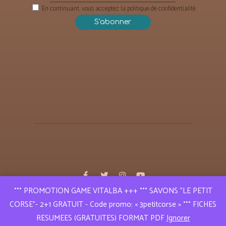
En continuant, vous acceptez la politique de confidentialité
°°° PROMOTION GAME VITALBA +++ °°° SAVONS "LE PETIT
Puressence Aroma © 2019 | Tous droits réservés
CORSE"- 2+1 GRATUIT - Code promo: « 3petitcorse » °°° FICHES
Réalisation
A l e x a n d r e L E R E S T
RESUMEES (GRATUITES) FORMAT PDF
Ignorer