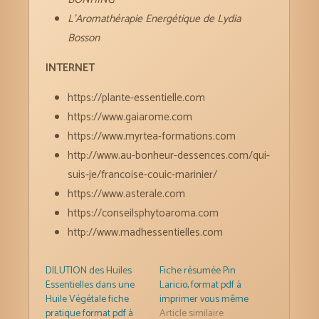
L’Aromathérapie Energétique de Lydia
Bosson
INTERNET
https://plante-essentielle.com
https://www.gaiarome.com
https://www.myrtea-formations.com
http://www.au-bonheur-dessences.com/qui-
suis-je/francoise-couic-marinier/
https://www.asterale.com
https://conseilsphytoaroma.com
http://www.madhessentielles.com
DILUTION des Huiles
Fiche résumée Pin
Essentielles dans une
Laricio, format pdf à
Huile Végétale fiche
imprimer vous même
pratique format pdf à
Article similaire