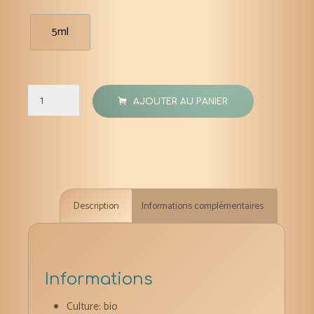
5ml
quantité
AJOUTER AU PANIER
de
Epicéa
de
Stika
huile
Description
Informations complémentaires
essentielle
bio
5
ml
Informations
Culture: bio