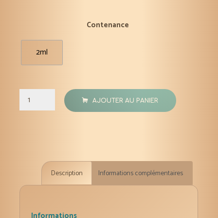
Contenance
2ml
quantité
AJOUTER AU PANIER
de
Livèche
huile
essentielle
HECT
Description
Informations complémentaires
2
ml
Informations