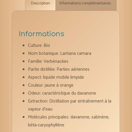
Description
Informations complémentaires
10
ml
Informations
Culture: Bio
Nom botanique: Lantana camara
Famille: Verbénacées
Partie distillée: Parties aériennes
Aspect: liquide mobile limpide
Couleur: jaune à orange
Odeur: caractéristique du davanone
Extraction: Distillation par entraînement à la
vapeur d’eau
Molécules principales:
davanone, sabinène,
béta-caryophyllène