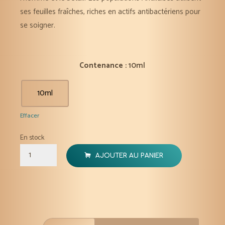
ses
feuilles fraîches, riches en actifs antibactériens pour
se soigner.
Contenance
: 10ml
10ml
Effacer
En stock
quantité
AJOUTER AU PANIER
de
Lantana
huile
essentielle
bio