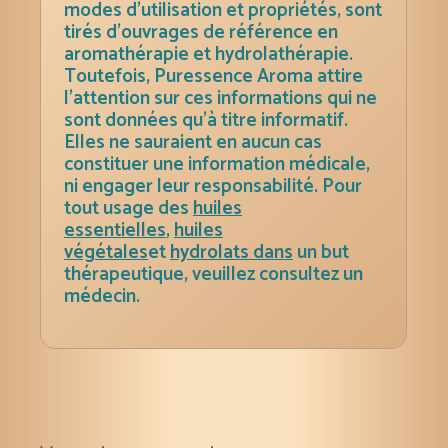
modes d’utilisation et propriétés, sont
tirés d’ouvrages de référence en
aromathérapie et hydrolathérapie.
Toutefois, Puressence Aroma attire
l’attention sur ces informations qui ne
sont données qu’à titre informatif.
Elles ne sauraient en aucun cas
constituer une information médicale,
ni engager leur responsabilité. Pour
tout usage des
huiles
essentielles
,
huiles
végétales
et
hydrolats dans
un but
thérapeutique, veuillez consultez un
médecin.