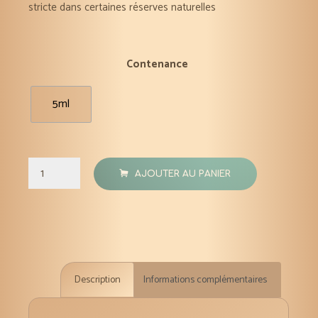
stricte dans certaines réserves naturelles
Contenance
5ml
quantité
AJOUTER AU PANIER
de
Bois
Siam
huile
essentielle
Description
Informations complémentaires
HECT
5