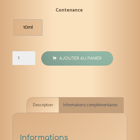
Contenance
10ml
quantité
AJOUTER AU PANIER
de
Goyave
(feuilles)
huile
essentielle
Description
Informations complémentaires
bio
10
ml
Informations