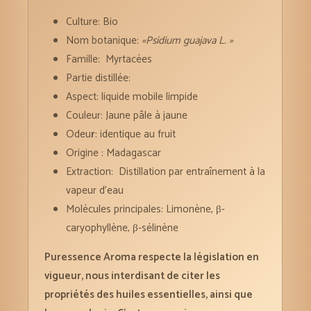
Culture: Bio
Nom botanique:
«Psidium guajava L. »
Famille:
Myrtacées
Partie distillée:
Aspect: liquide mobile limpide
Couleur: Jaune pâle à jaune
Odeu
r
: identique au fruit
Origine : Madagascar
Extraction: Distillation par entraînement à la
vapeur d’eau
Molécules principales: Limonène, β-
caryophyllène, β-sélinène
Puressence Aroma respecte la législation en
vigueur, nous interdisant de citer les
propriétés des huiles essentielles, ainsi que