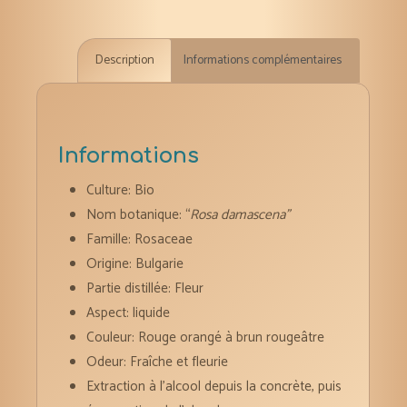
Damas
absolu
Description
Informations complémentaires
5
ml
bio
Informations
Culture: Bio
Nom botanique: “
Rosa damascena”
Famille: Rosaceae
Origine: Bulgarie
Partie distillée: Fleur
Aspect: liquide
Couleur: Rouge orangé à brun rougeâtre
Odeur: Fraîche et fleurie
Extraction à l’alcool depuis la concrète, puis