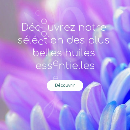
D
é
c
o
u
v
r
e
z
n
o
t
r
e
s
é
l
é
c
t
i
o
n
d
e
s
p
l
u
s
e
b
e
l
l
e
s
h
u
i
l
e
s
e
s
s
e
n
t
i
e
l
l
e
s
Découvrir