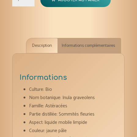
de
Inule
odorante
huile
essentielle
Description
Informations complémentaires
bio
2,5-
5
ml
Informations
Culture: Bio
Nom botanique: Inula graveolens
Famille:
Astéracées
Partie distillée: Sommités fleuries
Aspect: liquide mobile limpide
Couleur: jaune pâle