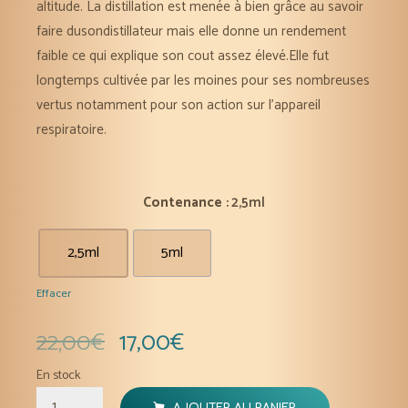
altitude. La distillation est menée à bien grâce au savoir
faire dusondistillateur mais elle donne un rendement
faible ce qui explique son cout assez élevé.Elle fut
longtemps cultivée par les moines pour ses nombreuses
vertus notamment pour son action sur l’appareil
respiratoire.
Contenance
: 2,5ml
2,5ml
5ml
Effacer
22,00
€
17,00
€
En stock
quantité
AJOUTER AU PANIER