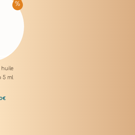
 huile
o 5 ml
0
€