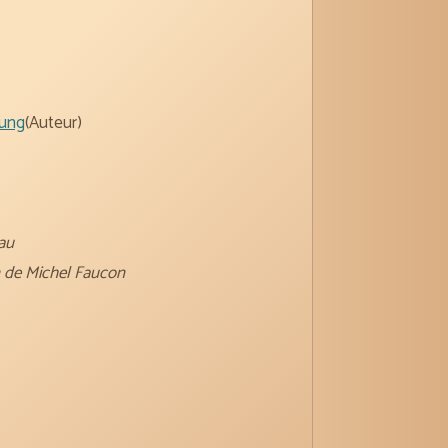
ung
(Auteur)
eau
on de Michel Faucon