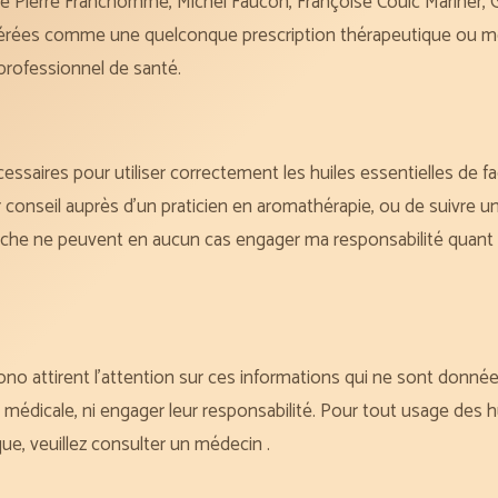
e Pierre Franchomme, Michel Faucon, Françoise Couic Mariner, Gu
dérées comme une quelconque prescription thérapeutique ou m
professionnel de santé.
essaires pour utiliser correctement les huiles essentielles de f
eil auprès d’un praticien en aromathérapie, ou de suivre une
fiche ne peuvent en aucun cas engager ma responsabilité quant à
attirent l’attention sur ces informations qui ne sont données q
médicale, ni engager leur responsabilité. Pour tout usage des hu
ue, veuillez consulter un médecin .