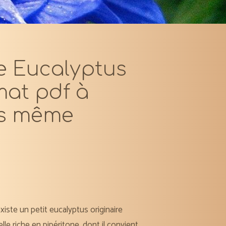
e Eucalyptus
mat pdf à
us même
existe un petit eucalyptus originaire
lle riche en pipéritone, dont il convient