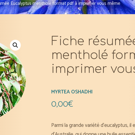
umée Eucalyptus mentholé format pdf à imprimer vous même
Fiche résumé
mentholé for
imprimer vo
MYRTEA OSHADHI
0,00
€
Parmi la grande variété d’eucalyptus, il 
d’Australie, qui donne une huile essentie