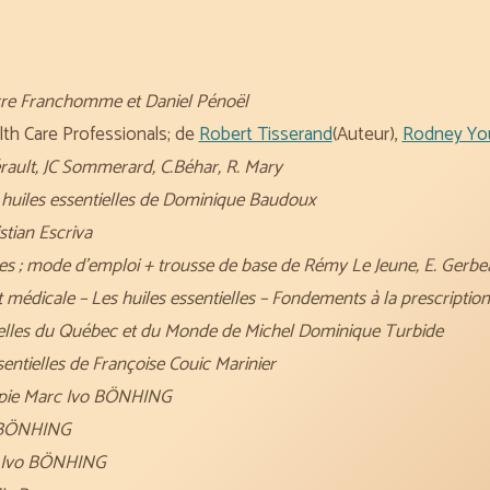
rre Franchomme et Daniel Pénoël
alth Care Professionals; de
Robert Tisserand
(Auteur),
Rodney Yo
érault, JC Sommerard, C.Béhar, R. Mary
s huiles essentielles de Dominique Baudoux
stian Escriva
elles ; mode d’emploi + trousse de base de Rémy Le Jeune, E. Gerb
t médicale – Les huiles essentielles – Fondements à la prescripti
ielles du Québec et du Monde de Michel Dominique Turbide
entielles de Françoise Couic Marinier
rapie Marc Ivo BÖNHING
o BÖNHING
c Ivo BÖNHING