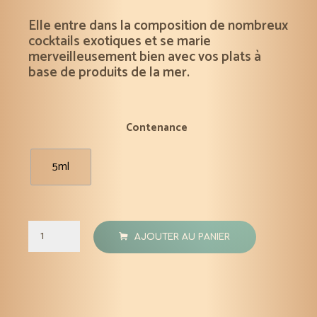
Elle entre dans la composition de nombreux
cocktails exotiques et se marie
merveilleusement bien avec vos plats à
base de produits de la mer.
Contenance
5ml
quantité
AJOUTER AU PANIER
de
Citron
vert
zestes