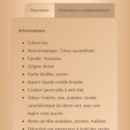
huile
Description
Informations complémentaires
essentielle
bio
5
Informations
ml
Culture bio
Nom botanique: “Citrus aurantifolia”
Famille: Rutacées
Origine: Brésil
Partie distillée: zestes
Aspect: liquide mobile limpide
Couleur: jaune pâle à vert clair
Odeur: Fraîche, vive, acidulée, zestée,
caractéristique du citron vert, avec une
légère note sucrée.
Notes de tête acidulées, zestées, fraîches
Extraction par expression à froid des zestes