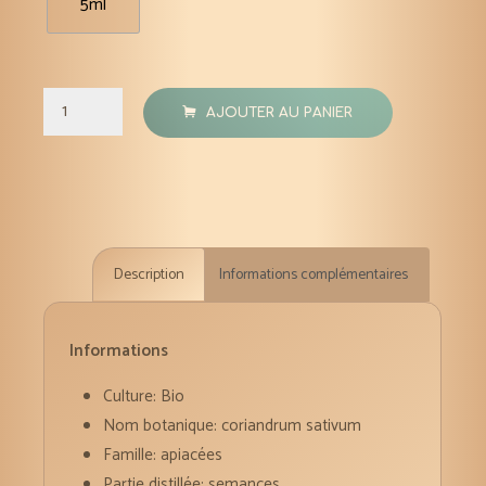
5ml
quantité
AJOUTER AU PANIER
de
Coriandre
semences
huile
essentielle
Description
Informations complémentaires
bio
5
ml
Informations
Culture: Bio
Nom botanique: coriandrum sativum
Famille: apiacées
Partie distillée: semances