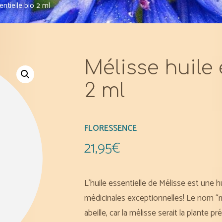
entielle bio 2 ml
Mélisse huile 
2 ml
FLORESSENCE
21,95
€
L’huile essentielle de Mélisse est une h
médicinales exceptionnelles! Le nom “mé
abeille, car la mélisse serait la plante pr