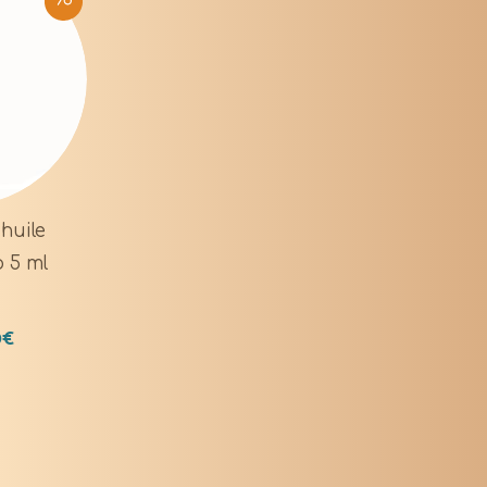
huile
o 5 ml
0
€