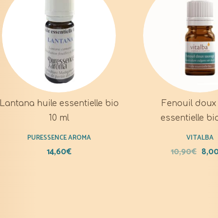
Lantana huile essentielle bio
Fenouil doux 
10 ml
essentielle bi
PURESSENCE AROMA
VITALBA
14,60
€
10,90
€
8,0