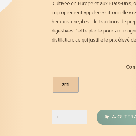
Cultivée en Europe et aux Etats-Unis, on
improprement appelée « citronnelle » c
herboristerie, il est de traditions de pr
digestives.
Cette plante pourtant magni
distillation, ce qui justifie le prix élevé 
Con
2ml
quantité
AJOUTER 
de
Mélisse