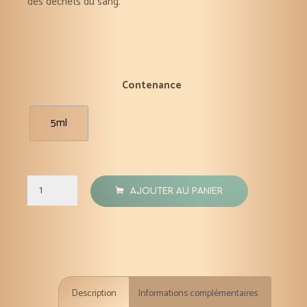
des déchets du sang.
Contenance
5ml
quantité
AJOUTER AU PANIER
de
Verge
d'or
huile
essentielle
Description
Informations complémentaires
Bio