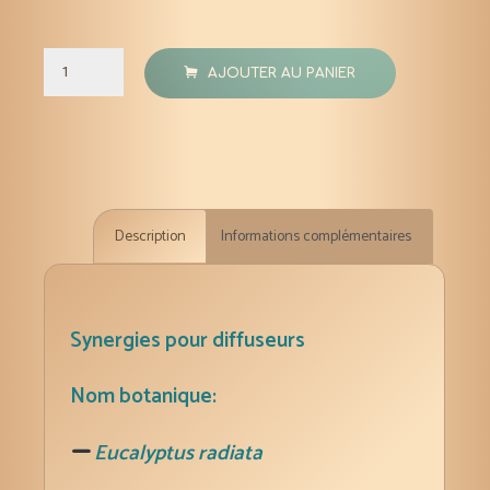
quantité
AJOUTER AU PANIER
de
Synergie
« Respire »
15
ml
Description
Informations complémentaires
avec
HE
(eucalyptus
radié,
Synergies pour diffuseurs
ravintsara
pin
Nom botanique:
blanc,
sapin
Eucalyptus radiata
baumier)