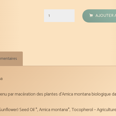
quantité
AJOUTER 
de
Macérât
Arnica
bio
30
émentaires
ml
na
tenu par macération des plantes d’Arnica montana biologique dan
Sunflower) Seed Oil *, Arnica montana*, Tocopherol – Agricultur