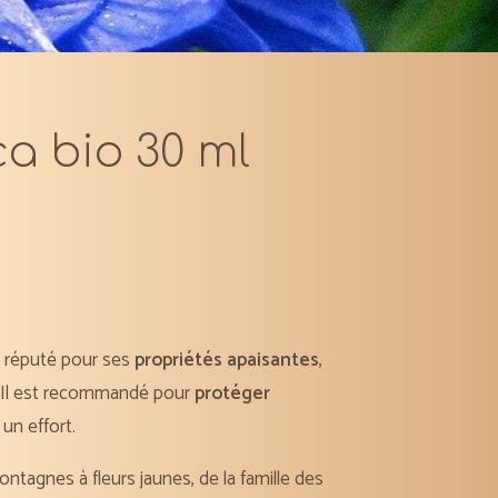
a bio 30 ml
, réputé pour ses
propriétés apaisantes
,
. Il est recommandé pour
protéger
un effort.
montagnes
à
fleurs jaunes
, de la famille des