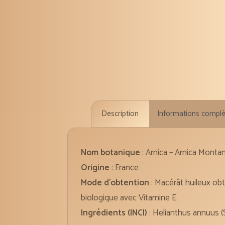
Description
Informations compl
Nom botanique
: Arnica – Arnica Monta
Origine
: France
Mode d’obtention
: Macérât huileux ob
biologique avec Vitamine E.
Ingrédients (INCI)
: Helianthus annuus (