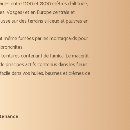
rages
entre
1200
et
2800 mètres d’altitude
,
ées, Vosges) et en Europe centrale et
pousse sur des
terrains siliceux
et
pauvres
en
taient même fumées par les montagnards pour
 bronchites.
e
teintures
contenant de l’arnica. Le
macérât
de principes actifs
contenus dans les fleurs
facile
dans vos huiles, baumes et crèmes de
tenance