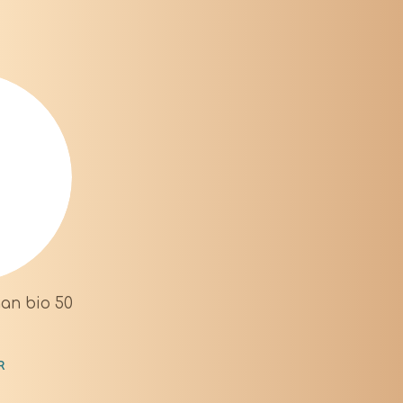
gan bio 50
R