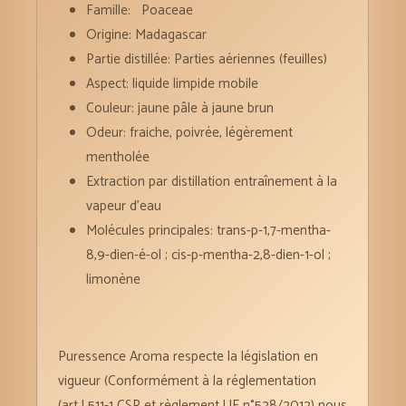
Famille: Poaceae
Origine: Madagascar
Partie distillée: Parties aériennes (feuilles)
Aspect: liquide limpide mobile
Couleur: jaune pâle à jaune brun
Odeur: fraiche, poivrée, légèrement
mentholée
Extraction par distillation entraînement à la
vapeur d’eau
Molécules principales: trans-p-1,7-mentha-
8,9-dien-é-ol ; cis-p-mentha-2,8-dien-1-ol ;
limonène
Puressence Aroma respecte la législation en
vigueur (Conformément à la réglementation
(art.L511-1 CSP et règlement UE n°528/2012) nous