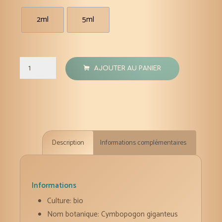
2ml
5ml
quantité
AJOUTER AU PANIER
de
Citronnelle
de
Madagascar
(Ahibero)
Description
Informations complémentaires
huile
essentielle
2-
5
Informations
ml
Culture: bio
Nom botanique: Cymbopogon giganteus