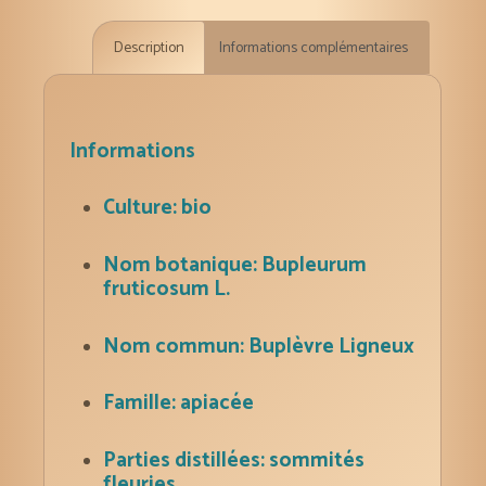
essentielle
Description
Informations complémentaires
bio
5
ml
Informations
Culture: bio
Nom botanique:
Bupleurum
fruticosum L.
Nom commun: Buplèvre Ligneux
Famille: apiacée
Parties distillées: sommités
fleuries