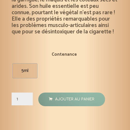
arides. Son huile essentielle est peu
connue, pourtant le végétal n’est pas rare !
Elle a des propriétés remarquables pour
les problèmes musculo-articulaires ainsi
que pour se désintoxiquer de la cigarette !
Contenance
5ml
quantité
AJOUTER AU PANIER
de
Buplèvre
ligneux
huile