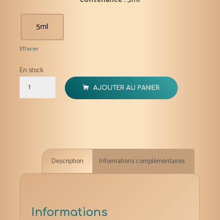
5ml
Effacer
En stock
quantité
AJOUTER AU PANIER
de
Lavande
stoechas
huile
essentielle
Description
Informations complémentaires
bio
5
ml
Informations