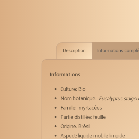
Description
Informations compl
Informations
Culture: Bio
Nom botanique:
Eucalyptus staiger
Famille: myrtacées
Partie distillée: feuille
Origine: Brésil
Aspect: liquide mobile limpide