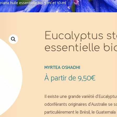
riana huile essentielle bio 5 ml et 10 ml
Eucalyptus st
essentielle bi
MYRTEA OSHADHI
À partir de
9,50
€
Il existe une grande variété d’Eucalypt
odoriférants originaires d’Australie se 
particulièrement le Brésil, le Guatemal