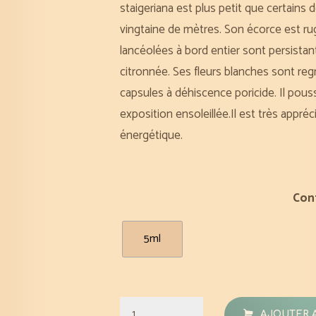
staigeriana est plus petit que certains
vingtaine de mètres. Son écorce est rug
lancéolées à bord entier sont persista
citronnée. Ses fleurs blanches sont re
capsules à déhiscence poricide. Il pous
exposition ensoleillée.Il est très appré
énergétique.
Con
5ml
quantité
AJOUTER 