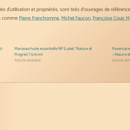
des d’utilisation et propriétés, sont tirés d’ouvrages de référen
les comme
Pierre Franchomme
,
Michel Faucon
,
Françoise Couic M
 5
Manavao huile essentielle NP (Label “Nature et
Ravensare 
Progrès”) 5-10 ml
« Nature e
Article similaire
Article sim