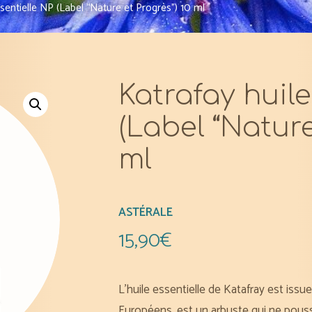
sentielle NP (Label “Nature et Progrès”) 10 ml
Katrafay huile
(Label “Nature
ml
ASTÉRALE
15,90
€
L’huile essentielle de Katafray est iss
Européens, est un arbuste qui ne pouss