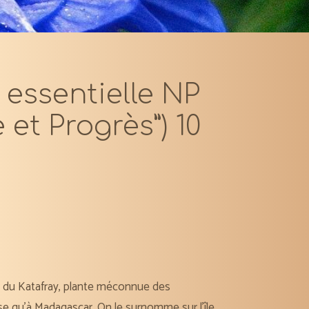
 essentielle NP
 et Progrès”) 10
ue du Katafray, plante méconnue des
e qu’à Madagascar. On le surnomme sur l’île