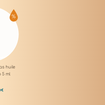
as huile
o 5 ml
0
€