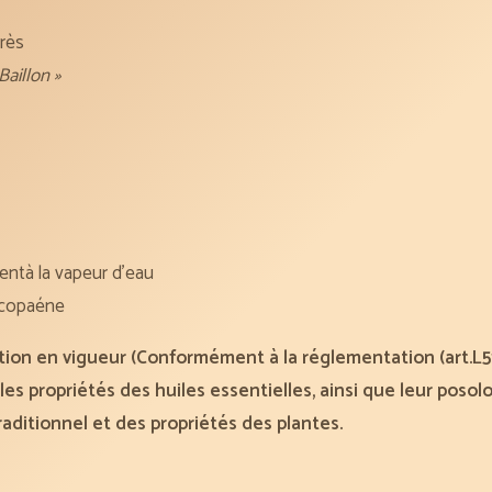
10
ml
grès
i Baillon »
ment
à la vapeur d’eau
α-copaéne
tion en vigueur (Conformément à la réglementation (art.L5
les propriétés des huiles essentielles, ainsi que leur posol
traditionnel et des propriétés des plantes.