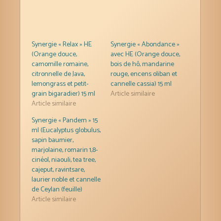
Synergie « Relax » HE
Synergie « Abondance »
(Orange douce,
avec HE (Orange douce,
camomille romaine,
bois de hô, mandarine
citronnelle de Java,
rouge, encens oliban et
lemongrass et petit-
cannelle cassia) 15 ml
grain bigaradier) 15 ml
Article similaire
Article similaire
Synergie « Pandem » 15
ml (Eucalyptus globulus,
sapin baumier,
marjolaine, romarin 1,8-
cinéol, niaouli, tea tree,
cajeput, ravintsare,
laurier noble et cannelle
de Ceylan (feuille)
Article similaire