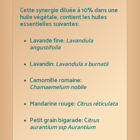
mandarine
Cette synergie diluée à 10% dans une
rouge,
huile végétale, contient les huiles
essentielles suivantes:
petit
grain
Lavande fine:
Lavandula
bigarade
angustifolia
et
eucalyptus
Lavandin:
Lavandula x burnatii
globulus)
Camomille romaine:
Chamaemelum nobile
Mandarine rouge:
Citrus réticulata
Petit grain bigarade: C
itrus
aurantium ssp Aurantium