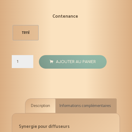
Contenance
11ml
quantité
AJOUTER AU PANIER
de
Synergie
« Sommeil »15
ml
(Lavande
Description
Informations complémentaires
fine,
lavandin,
camomille
Synergie pour diffuseurs
romaine,